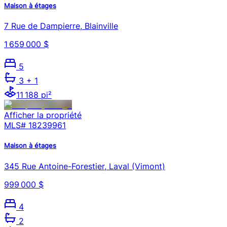
Maison à étages
7 Rue de Dampierre, Blainville
1 659 000 $
5
3
+ 1
11 188 pi²
Afficher la propriété
MLS#
18239961
Maison à étages
345 Rue Antoine-Forestier, Laval (Vimont)
999 000 $
4
2