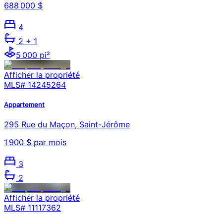
688 000 $
4
2
+ 1
5 000 pi²
Afficher la propriété
MLS#
14245264
Appartement
295 Rue du Maçon, Saint-Jérôme
1 900 $ par mois
3
2
Afficher la propriété
MLS#
11117362