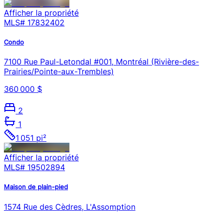
Afficher la propriété
MLS#
17832402
Condo
7100 Rue Paul-Letondal #001, Montréal (Rivière-des-
Prairies/Pointe-aux-Trembles)
360 000 $
2
1
1 051 pi²
Afficher la propriété
MLS#
19502894
Maison de plain-pied
1574 Rue des Cèdres, L'Assomption