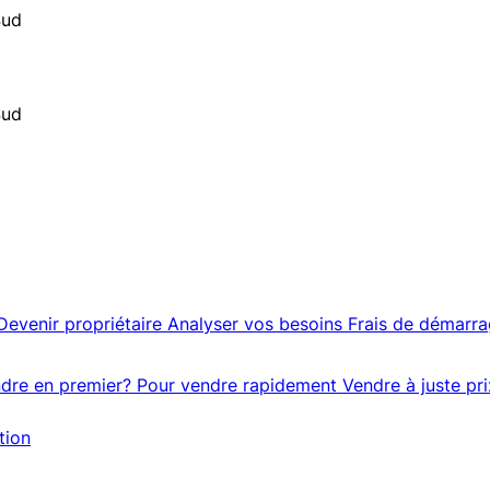
Sud
Sud
Devenir propriétaire
Analyser vos besoins
Frais de démarr
dre en premier?
Pour vendre rapidement
Vendre à juste pri
tion