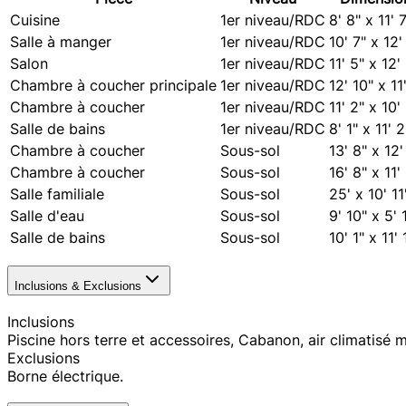
Cuisine
1er niveau/RDC
8' 8" x 11' 
Salle à manger
1er niveau/RDC
10' 7" x 12'
Salon
1er niveau/RDC
11' 5" x 12'
Chambre à coucher principale
1er niveau/RDC
12' 10" x 11'
Chambre à coucher
1er niveau/RDC
11' 2" x 10' 
Salle de bains
1er niveau/RDC
8' 1" x 11' 2
Chambre à coucher
Sous-sol
13' 8" x 12'
Chambre à coucher
Sous-sol
16' 8" x 11'
Salle familiale
Sous-sol
25' x 10' 11
Salle d'eau
Sous-sol
9' 10" x 5' 
Salle de bains
Sous-sol
10' 1" x 11' 
Inclusions & Exclusions
Inclusions
Piscine hors terre et accessoires, Cabanon, air climatisé m
Exclusions
Borne électrique.