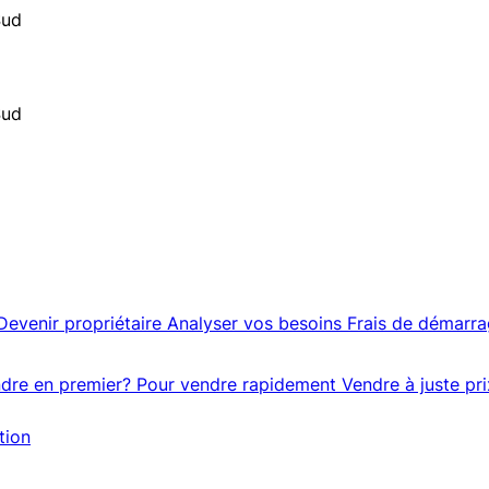
Sud
Sud
Devenir propriétaire
Analyser vos besoins
Frais de démarr
dre en premier?
Pour vendre rapidement
Vendre à juste pri
tion